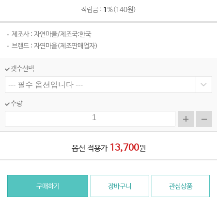
적립금 :
1
%(140원)
제조사 : 자연마을/제조국:한국
브랜드 : 자연마을(제조판매업자)
갯수선택
수량
13,700
옵션 적용가
원
구매하기
장바구니
관심상품