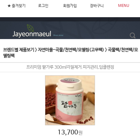
★ 즐겨찾기
로그인
회원가입
장바구니
MENU
브랜드별 제품보기
>
자연마을-곡물/천연팩/모델링(고무팩)
>
곡물팩/천연팩/모
델링팩
프리미엄 팥가루 300ml각질제거.피지관리,딥클렌징
13,700
원