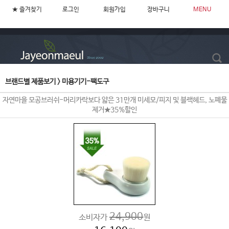
★ 즐겨찾기
로그인
회원가입
장바구니
MENU
브랜드별 제품보기
>
미용기기-팩도구
자연마을 모공브러쉬-머리카락보다 얇은 31만개 미세모/피지 및 블랙헤드, 노폐물
제거★35%할인
24,900
소비자가
원